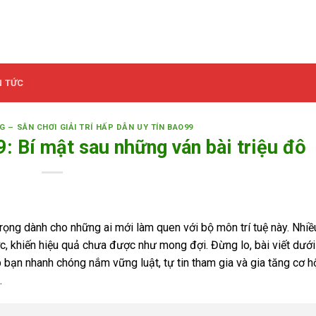
N TỨC
G – SÂN CHƠI GIẢI TRÍ HẤP DẪN UY TÍN BAO99
 Bí mật sau những ván bài triệu đô
rọng dành cho những ai mới làm quen với bộ môn trí tuệ này. Nhiề
c, khiến hiệu quả chưa được như mong đợi. Đừng lo, bài viết dướ
p bạn nhanh chóng nắm vững luật, tự tin tham gia và gia tăng cơ h
.