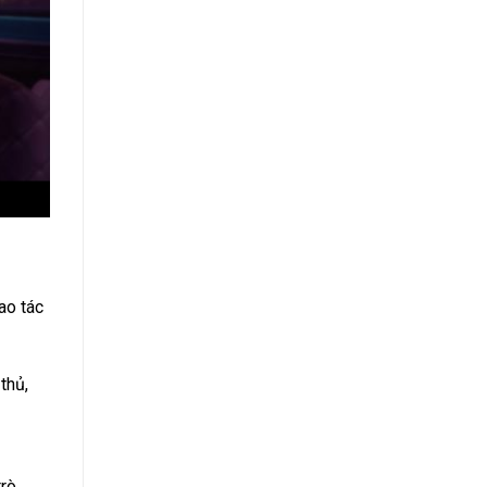
hao tác
thủ,
trò