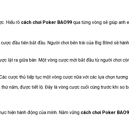
c. Hiểu rõ
cách chơi Poker BAO99
qua từng vòng sẽ giúp anh
g cược đầu tiên bắt đầu. Người chơi bên trái của Big Blind sẽ hàn
ược lật ra giữa bàn. Một vòng cược mới bắt đầu từ người chơi còn
Các cược thủ tiếp tục một vòng cược nữa với các lựa chọn tương 
 thứ năm, được tiết lộ. Đây là vòng cược cuối cùng trước khi so bà
 thực hiện hành động của mình. Nắm vững
cách chơi Poker BAO