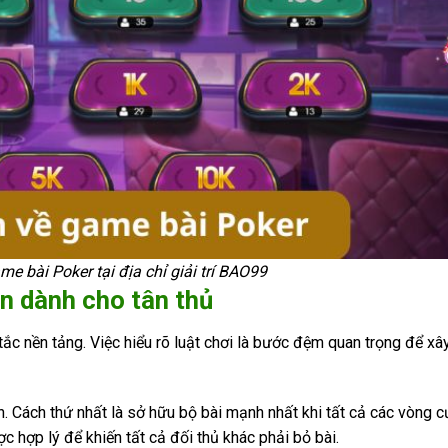
e bài Poker tại địa chỉ giải trí BAO99
n dành cho tân thủ
c nền tảng. Việc hiểu rõ luật chơi là bước đệm quan trọng để x
. Cách thứ nhất là sở hữu bộ bài mạnh nhất khi tất cả các vòng 
ợc hợp lý để khiến tất cả đối thủ khác phải bỏ bài.