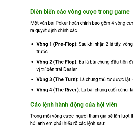
Diễn biến các vòng cược trong game
Một ván bài Poker hoàn chỉnh bao gồm 4 vòng cượ
ra quyết định chính xác.
Vòng 1 (Pre-Flop):
Sau khi nhận 2 lá tẩy, vòn
trước.
Vòng 2 (The Flop):
Ba lá bài chung đầu tiên đ
vị trí bên trái Dealer.
Vòng 3 (The Turn):
Lá chung thứ tư được lật. 
Vòng 4 (The River):
Lá bài chung cuối cùng, lá
Các lệnh hành động của hội viên
Trong mỗi vòng cược, người tham gia sẽ lần lượt
hỏi anh em phải hiểu rõ các lệnh sau: