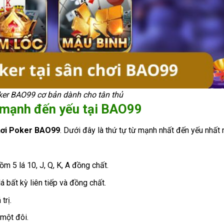
ker BAO99 cơ bản dành cho tân thủ
 mạnh đến yếu tại BAO99
hơi Poker BAO99
. Dưới đây là thứ tự từ mạnh nhất đến yếu nhất
m 5 lá 10, J, Q, K, A đồng chất.
á bất kỳ liên tiếp và đồng chất.
trị.
một đôi.