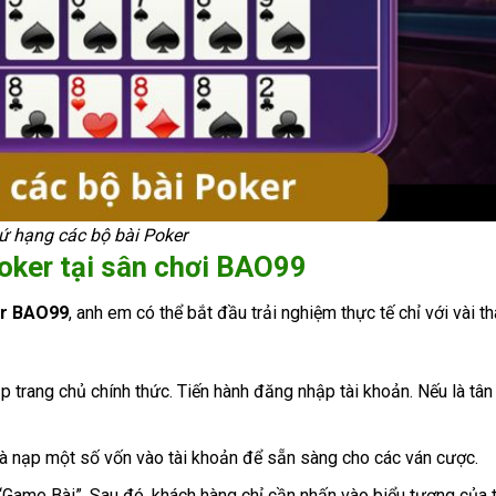
ứ hạng các bộ bài Poker
oker tại sân chơi BAO99
er BAO99
, anh em có thể bắt đầu trải nghiệm thực tế chỉ với vài t
 trang chủ chính thức. Tiến hành đăng nhập tài khoản. Nếu là tân 
à nạp một số vốn vào tài khoản để sẵn sàng cho các ván cược.
“Game Bài”. Sau đó, khách hàng chỉ cần nhấn vào biểu tượng của 