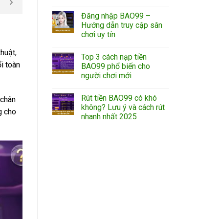
Đăng nhập BAO99 –
Hướng dẫn truy cập sân
chơi uy tín
huật,
Top 3 cách nạp tiền
i toàn
BAO99 phổ biến cho
người chơi mới
Rút tiền BAO99 có khó
 chân
không? Lưu ý và cách rút
g cho
nhanh nhất 2025