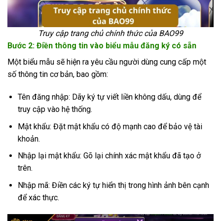
Truy cập trang chủ chính thức của BAO99
Bước 2: Điền thông tin vào biểu mẫu đăng ký có sẵn
Một biểu mẫu sẽ hiện ra yêu cầu người dùng cung cấp một
số thông tin cơ bản, bao gồm:
Tên đăng nhập: Dãy ký tự viết liền không dấu, dùng để
truy cập vào hệ thống.
Mật khẩu: Đặt mật khẩu có độ mạnh cao để bảo vệ tài
khoản.
Nhập lại mật khẩu: Gõ lại chính xác mật khẩu đã tạo ở
trên.
Nhập mã: Điền các ký tự hiển thị trong hình ảnh bên cạnh
để xác thực.