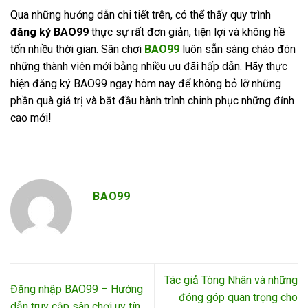
Qua những hướng dẫn chi tiết trên, có thể thấy quy trình
đăng ký BAO99
thực sự rất đơn giản, tiện lợi và không hề
tốn nhiều thời gian. Sân chơi
BAO99
luôn sẵn sàng chào đón
những thành viên mới bằng nhiều ưu đãi hấp dẫn. Hãy thực
hiện đăng ký BAO99 ngay hôm nay để không bỏ lỡ những
phần quà giá trị và bắt đầu hành trình chinh phục những đỉnh
cao mới!
BAO99
Tác giả Tòng Nhân và những
Đăng nhập BAO99 – Hướng
đóng góp quan trọng cho
dẫn truy cập sân chơi uy tín