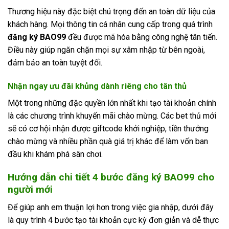
Thương hiệu này đặc biệt chú trọng đến an toàn dữ liệu của
khách hàng. Mọi thông tin cá nhân cung cấp trong quá trình
đăng ký BAO99
đều được mã hóa bằng công nghệ tân tiến.
Điều này giúp ngăn chặn mọi sự xâm nhập từ bên ngoài,
đảm bảo an toàn tuyệt đối.
Nhận ngay ưu đãi khủng dành riêng cho tân thủ
Một trong những đặc quyền lớn nhất khi tạo tài khoản chính
là các chương trình khuyến mãi chào mừng. Các bet thủ mới
sẽ có cơ hội nhận được giftcode khởi nghiệp, tiền thưởng
chào mừng và nhiều phần quà giá trị khác để làm vốn ban
đầu khi khám phá sân chơi.
Hướng dẫn chi tiết 4 bước đăng ký BAO99 cho
người mới
Để giúp anh em thuận lợi hơn trong việc gia nhập, dưới đây
là quy trình 4 bước tạo tài khoản cực kỳ đơn giản và dễ thực