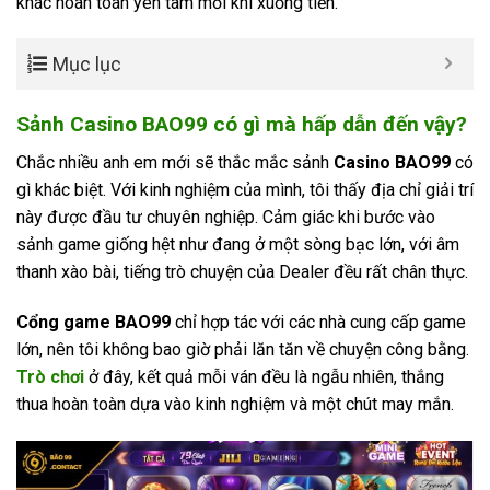
khác hoàn toàn yên tâm mỗi khi xuống tiền.
Mục lục
Sảnh Casino BAO99 có gì mà hấp dẫn đến vậy?
Chắc nhiều anh em mới sẽ thắc mắc sảnh
Casino BAO99
có
gì khác biệt. Với kinh nghiệm của mình, tôi thấy địa chỉ giải trí
này được đầu tư chuyên nghiệp. Cảm giác khi bước vào
sảnh game giống hệt như đang ở một sòng bạc lớn, với âm
thanh xào bài, tiếng trò chuyện của Dealer đều rất chân thực.
Cổng game BAO99
chỉ hợp tác với các nhà cung cấp game
lớn, nên tôi không bao giờ phải lăn tăn về chuyện công bằng.
Trò chơi
ở đây, kết quả mỗi ván đều là ngẫu nhiên, thắng
thua hoàn toàn dựa vào kinh nghiệm và một chút may mắn.