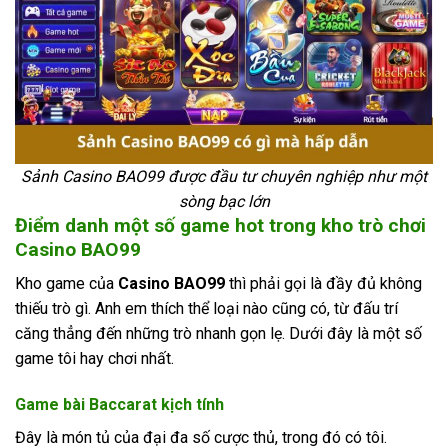
Sảnh Casino BAO99 được đầu tư chuyên nghiệp như một
sòng bạc lớn
Điểm danh một số game hot trong kho trò chơi
Casino BAO99
Kho game của
Casino BAO99
thì phải gọi là đầy đủ không
thiếu trò gì. Anh em thích thể loại nào cũng có, từ đấu trí
căng thẳng đến những trò nhanh gọn lẹ. Dưới đây là một số
game tôi hay chơi nhất.
Game bài Baccarat kịch tính
Đây là món tủ của đại đa số cược thủ, trong đó có tôi.