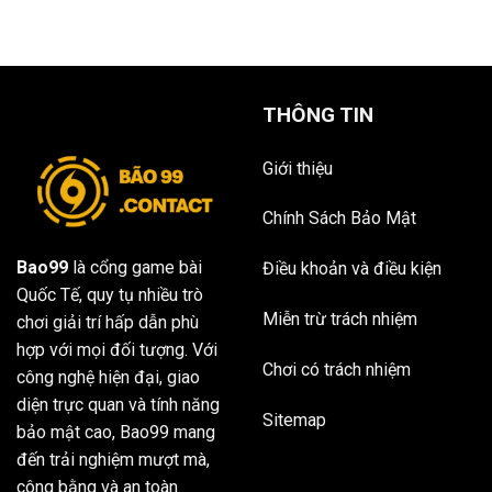
THÔNG TIN
Giới thiệu
Chính Sách Bảo Mật
Bao99
là cổng game bài
Điều khoản và điều kiện
Quốc Tế, quy tụ nhiều trò
Miễn trừ trách nhiệm
chơi giải trí hấp dẫn phù
hợp với mọi đối tượng. Với
Chơi có trách nhiệm
công nghệ hiện đại, giao
diện trực quan và tính năng
Sitemap
bảo mật cao, Bao99 mang
đến trải nghiệm mượt mà,
công bằng và an toàn.