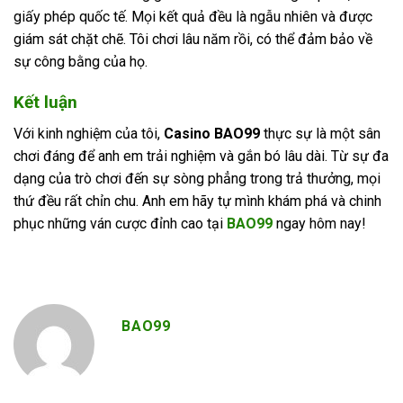
giấy phép quốc tế. Mọi kết quả đều là ngẫu nhiên và được
giám sát chặt chẽ. Tôi chơi lâu năm rồi, có thể đảm bảo về
sự công bằng của họ.
Kết luận
Với kinh nghiệm của tôi,
Casino BAO99
thực sự là một sân
chơi đáng để anh em trải nghiệm và gắn bó lâu dài. Từ sự đa
dạng của trò chơi đến sự sòng phẳng trong trả thưởng, mọi
thứ đều rất chỉn chu. Anh em hãy tự mình khám phá và chinh
phục những ván cược đỉnh cao tại
BAO99
ngay hôm nay!
BAO99