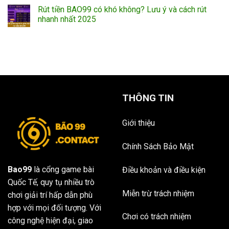
Rút tiền BAO99 có khó không? Lưu ý và cách rút
nhanh nhất 2025
THÔNG TIN
Giới thiệu
Chính Sách Bảo Mật
Bao99
là cổng game bài
Điều khoản và điều kiện
Quốc Tế, quy tụ nhiều trò
Miễn trừ trách nhiệm
chơi giải trí hấp dẫn phù
hợp với mọi đối tượng. Với
Chơi có trách nhiệm
công nghệ hiện đại, giao