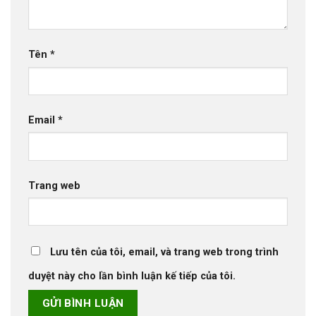
Tên
*
Email
*
Trang web
Lưu tên của tôi, email, và trang web trong trình
duyệt này cho lần bình luận kế tiếp của tôi.