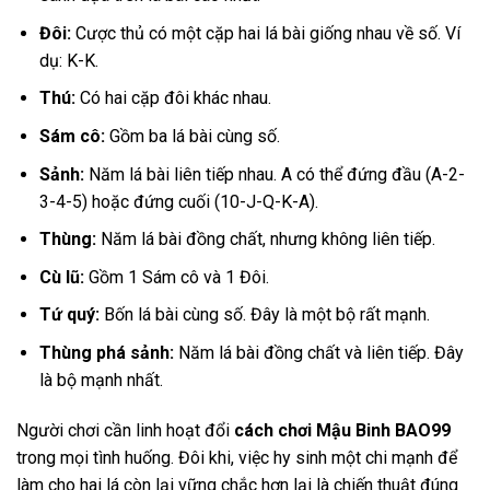
Đôi:
Cược thủ có một cặp hai lá bài giống nhau về số. Ví
dụ: K-K.
Thú:
Có hai cặp đôi khác nhau.
Sám cô:
Gồm ba lá bài cùng số.
Sảnh:
Năm lá bài liên tiếp nhau. A có thể đứng đầu (A-2-
3-4-5) hoặc đứng cuối (10-J-Q-K-A).
Thùng:
Năm lá bài đồng chất, nhưng không liên tiếp.
Cù lũ:
Gồm 1 Sám cô và 1 Đôi.
Tứ quý:
Bốn lá bài cùng số. Đây là một bộ rất mạnh.
Thùng phá sảnh:
Năm lá bài đồng chất và liên tiếp. Đây
là bộ mạnh nhất.
Người chơi cần linh hoạt đổi
cách chơi Mậu Binh BAO99
trong mọi tình huống. Đôi khi, việc hy sinh một chi mạnh để
làm cho hai lá còn lại vững chắc hơn lại là chiến thuật đúng